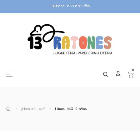
Teléfono: 633 830 756
0
☰
Navegación de palanca
¡Hora de Leer!
Libros de 0-2 años