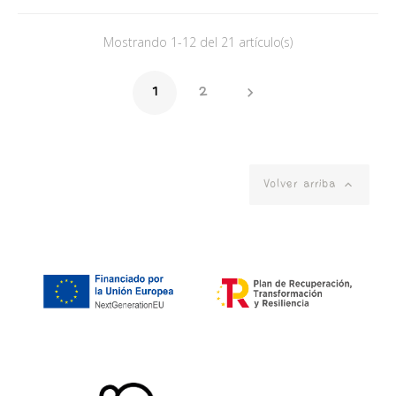
Mostrando 1-12 del 21 artículo(s)

1
2

Volver arriba