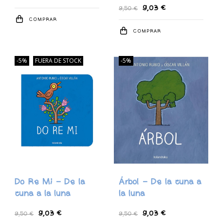
9,03 €
9,50 €
COMPRAR
COMPRAR
-5%
FUERA DE STOCK
-5%
Do Re Mi - De la
Árbol - De la cuna a
cuna a la luna
la luna
9,03 €
9,03 €
9,50 €
9,50 €