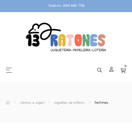
Teléfono: 633 830 756
0
☰
Navegación de palanca
¡Vamos a Jugar!
Juguetes de exterior
Saltrines