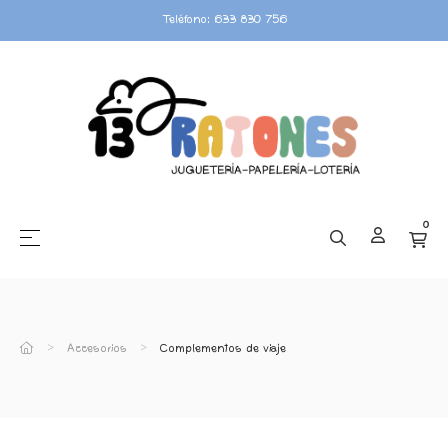
Teléfono: 633 830 756
0
☰
Navegación de palanca
Accesorios
Complementos de viaje