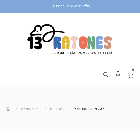
Teléfono: 633 830 756
0
☰
Navegación de palanca
Accesorios
Botellas
Botellas de Plástico