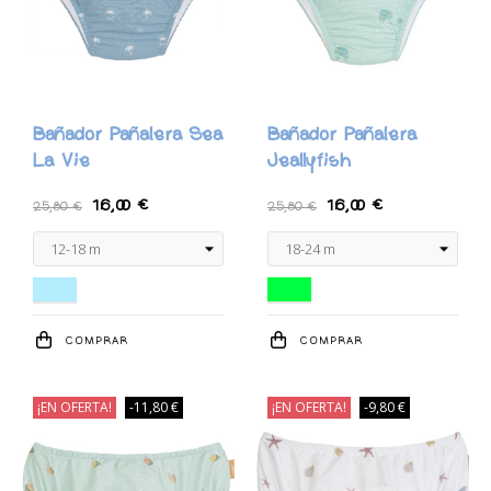
Bañador Pañalera Sea
Bañador Pañalera
La Vie
Jeallyfish
16,00 €
16,00 €
25,80 €
25,80 €
Azul cielo
Verde
COMPRAR
COMPRAR
¡EN OFERTA!
-11,80 €
¡EN OFERTA!
-9,80 €