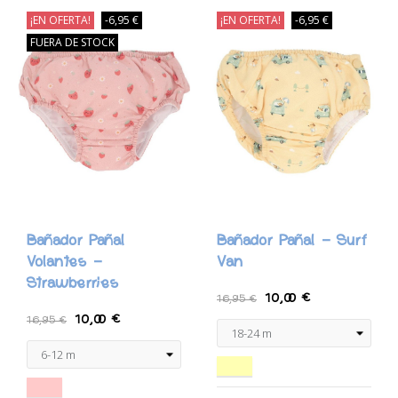
¡EN OFERTA!
-6,95 €
¡EN OFERTA!
-6,95 €
FUERA DE STOCK
Bañador Pañal
Bañador Pañal - Surf
Volantes -
Van
Strawberries
10,00 €
16,95 €
10,00 €
16,95 €
Amarillo Pastel
Rosa Palo