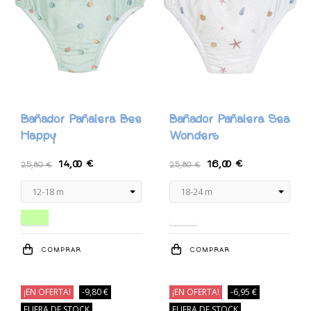
Bañador Pañalera Bee
Bañador Pañalera Sea
Happy
Wonders
14,00 €
16,00 €
25,80 €
25,80 €
Verde Menta
Blanco
COMPRAR
COMPRAR
¡EN OFERTA!
-9,80 €
¡EN OFERTA!
-6,95 €
FUERA DE STOCK
FUERA DE STOCK