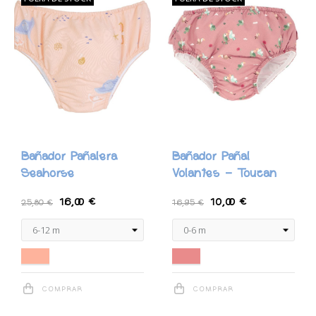
Bañador Pañalera
Bañador Pañal
Seahorse
Volantes - Toucan
16,00 €
10,00 €
25,80 €
16,95 €
Coral
Rosa Empolvado
COMPRAR
COMPRAR