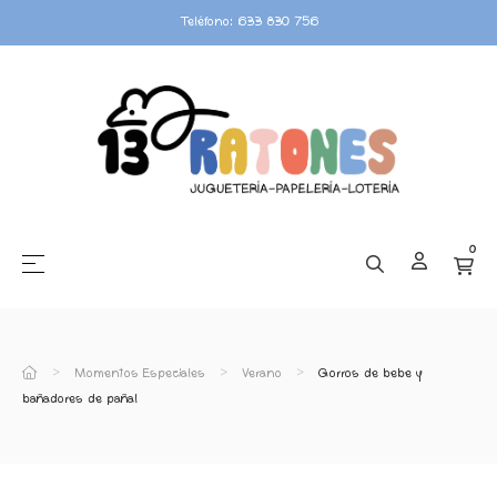
Teléfono: 633 830 756
0
☰
Navegación de palanca
Momentos Especiales
Verano
Gorros de bebe y
bañadores de pañal