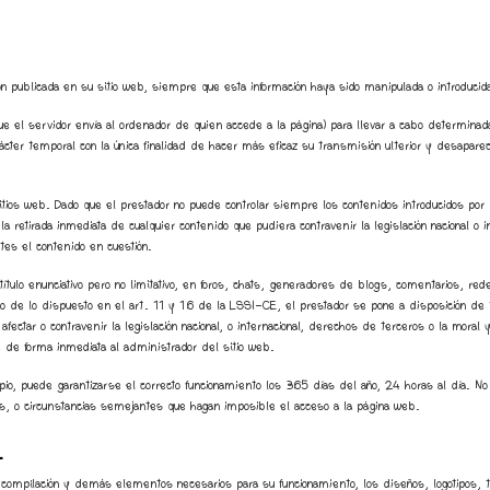
ón publicada en su sitio web, siempre que esta información haya sido manipulada o introducid
que el servidor envía al ordenador de quien accede a la página) para llevar a cabo determina
carácter temporal con la única finalidad de hacer más eficaz su transmisión ulterior y desapare
sitios web. Dado que el prestador no puede controlar siempre los contenidos introducidos po
 retirada inmediata de cualquier contenido que pudiera contravenir la legislación nacional o in
tes el contenido en cuestión.
tulo enunciativo pero no limitativo, en foros, chats, generadores de blogs, comentarios, red
de lo dispuesto en el art. 11 y 16 de la LSSI-CE, el prestador se pone a disposición de t
fectar o contravenir la legislación nacional, o internacional, derechos de terceros o la mora
ue de forma inmediata al administrador del sitio web.
pio, puede garantizarse el correcto funcionamiento los 365 días del año, 24 horas al día. No
as, o circunstancias semejantes que hagan imposible el acceso a la página web.
L
ción, compilación y demás elementos necesarios para su funcionamiento, los diseños, logotipos,