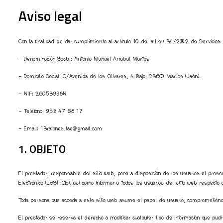
Aviso legal
Con la finalidad de dar cumplimiento al artículo 10 de la Ley 34/2002 de Servicios 
- Denominación Social:
Antonio Manuel Arrabal Martos
- Domicilio Social: C/Avenida de los Olivares, 4 Bajo, 23600 Martos (Jaén).
- NIF: 26053998N
- Teléfono:
953 47 68 17
- Email: 13ratones.lae@gmail.com
1. OBJETO
El prestador, responsable del sitio web, pone a disposición de los usuarios el pre
Electrónico (LSSI-CE), así como informar a todos los usuarios del sitio web respecto 
Toda persona que acceda a este sitio web asume el papel de usuario, comprometiéndos
El prestador se reserva el derecho a modificar cualquier tipo de información que pud