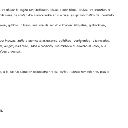
 utilizar la página con finalidades ilícitas o prohibidas, lesivas de derechos e
 toda clase de contenidos almacenados en cualquier equipo informático del prestador.
ajes, gráficos, dibujos, archivos de sonido o imagen, fotografías, grabaciones,
s; induzca, incite o promueva actuaciones delictivas, denigrantes, difamatorias,
, religión, creencias, edad o condición; sea contrario al derecho al honor, a la
añosa o desleal.
pañola, a la que se someten expresamente las partes, siendo competentes para la