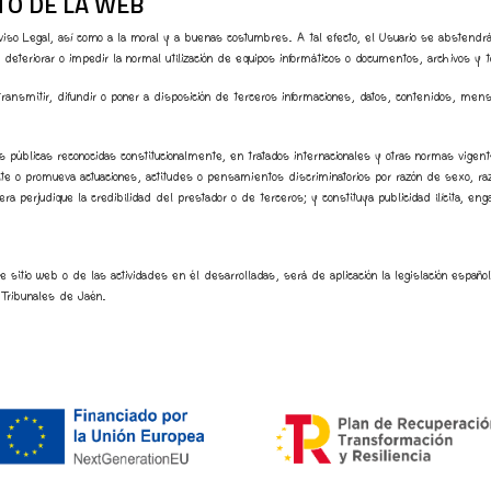
TO DE LA WEB
so Legal, así como a la moral y a buenas costumbres. A tal efecto, el Usuario se abstendrá de
, deteriorar o impedir la normal utilización de equipos informáticos o documentos, archivos y
 transmitir, difundir o poner a disposición de terceros informaciones, datos, contenidos, mens
 públicas reconocidas constitucionalmente, en tratados internacionales y otras normas vigente
ncite o promueva actuaciones, actitudes o pensamientos discriminatorios por razón de sexo, raza
a perjudique la credibilidad del prestador o de terceros; y constituya publicidad ilícita, eng
nte sitio web o de las actividades en él desarrolladas, será de aplicación la legislación es
y Tribunales de Jaén.