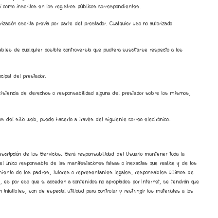
í como inscritos en los registros públicos correspondientes.
rización escrita previa por parte del prestador. Cualquier uso no autorizado
ables de cualquier posible controversia que pudiera suscitarse respecto a los
cipal del prestador.
a existencia de derechos o responsabilidad alguna del prestador sobre los mismos,
s del sitio web, puede hacerlo a través del siguiente correo electrónico.
 suscripción de los Servicios. Será responsabilidad del Usuario mantener toda la
el único responsable de las manifestaciones falsas o inexactas que realice y de los
imiento de los padres, tutores o representantes legales, responsables últimos de
, es por eso que si acceden a contenidos no apropiados por Internet, se tendrán que
alibles, son de especial utilidad para controlar y restringir los materiales a los