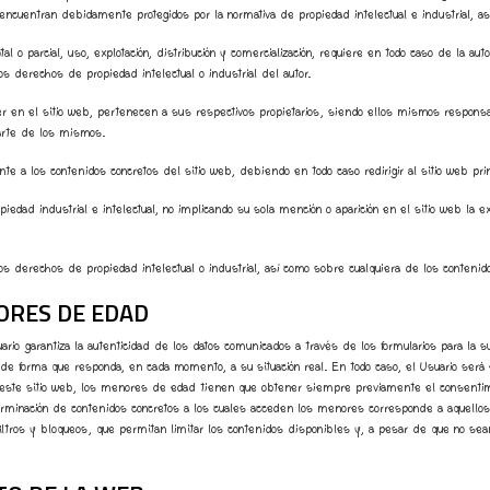
 encuentran debidamente protegidos por la normativa de propiedad intelectual e industrial, as
 o parcial, uso, explotación, distribución y comercialización, requiere en todo caso de la auto
 derechos de propiedad intelectual o industrial del autor.
cer en el sitio web, pertenecen a sus respectivos propietarios, siendo ellos mismos respons
parte de los mismos.
a los contenidos concretos del sitio web, debiendo en todo caso redirigir al sitio web prin
iedad industrial e intelectual, no implicando su sola mención o aparición en el sitio web l
os derechos de propiedad intelectual o industrial, así como sobre cualquiera de los contenido
ORES DE EDAD
Usuario garantiza la autenticidad de los datos comunicados a través de los formularios para la
de forma que responda, en cada momento, a su situación real. En todo caso, el Usuario será 
 de este sitio web, los menores de edad tienen que obtener siempre previamente el consent
terminación de contenidos concretos a los cuales acceden los menores corresponde a aquellos
ros y bloqueos, que permitan limitar los contenidos disponibles y, a pesar de que no sean inf