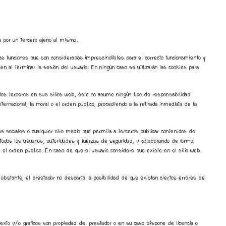
a por un tercero ajeno al mismo.
das funciones que son consideradas imprescindibles para el correcto funcionamiento y
cen al terminar la sesión del usuario. En ningún caso se utilizarán las cookies para
r los terceros en sus sitios web, éste no asume ningún tipo de responsabilidad
ternacional, la moral o el orden público, procediendo a la retirada inmediata de la
es sociales o cualquier otro medio que permita a terceros publicar contenidos de
odos los usuarios, autoridades y fuerzas de seguridad, y colaborando de forma
l y el orden público. En caso de que el usuario considere que existe en el sitio web
 obstante, el prestador no descarta la posibilidad de que existan ciertos errores de
 texto y/o gráficos son propiedad del prestador o en su caso dispone de licencia o