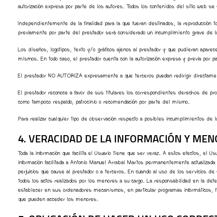
autorización expresa por parte de los autores. Todos los contenidos del sitio web se
Independientemente de la finalidad para la que fueran destinados, la reproducción total
previamente por parte del prestador será considerado un incumplimiento grave de los
Los diseños, logotipos, texto y/o gráficos ajenos al prestador y que pudieran apare
mismos. En todo caso, el prestador cuenta con la autorización expresa y previa por 
El prestador NO AUTORIZA expresamente a que terceros puedan redirigir directamente 
El prestador reconoce a favor de sus titulares los correspondientes derechos de prop
como tampoco respaldo, patrocinio o recomendación por parte del mismo.
Para realizar cualquier tipo de observación respecto a posibles incumplimientos de l
4. VERACIDAD DE LA INFORMACIÓN Y MEN
Toda la información que facilita el Usuario tiene que ser veraz. A estos efectos, el 
información facilitada a Antonio Manuel Arrabal Martos permanentemente actualizada 
perjuicios que cause al prestador o a terceros. En cuando al uso de los servicios
todos los actos realizados por los menores a su cargo. La responsabilidad en la de
establecer en sus ordenadores mecanismos, en particular programas informáticos, filt
que pueden acceder los menores.