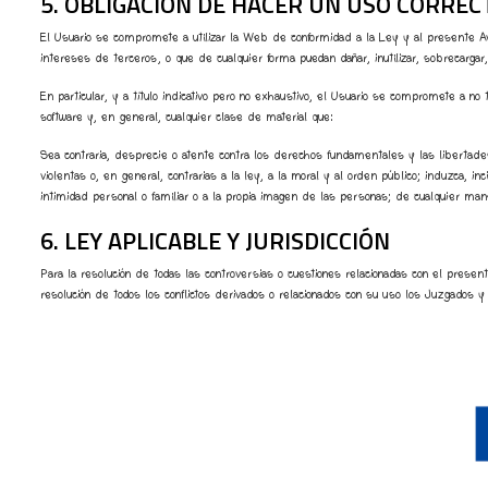
5. OBLIGACIÓN DE HACER UN USO CORREC
El Usuario se compromete a utilizar la Web de conformidad a la Ley y al presente Avi
intereses de terceros, o que de cualquier forma puedan dañar, inutilizar, sobrecargar
En particular, y a título indicativo pero no exhaustivo, el Usuario se compromete a no
software y, en general, cualquier clase de material que:
Sea contraria, desprecie o atente contra los derechos fundamentales y las libertades
violentas o, en general, contrarias a la ley, a la moral y al orden público; induzca, i
intimidad personal o familiar o a la propia imagen de las personas; de cualquier maner
6. LEY APLICABLE Y JURISDICCIÓN
Para la resolución de todas las controversias o cuestiones relacionadas con el prese
resolución de todos los conflictos derivados o relacionados con su uso los Juzgados 