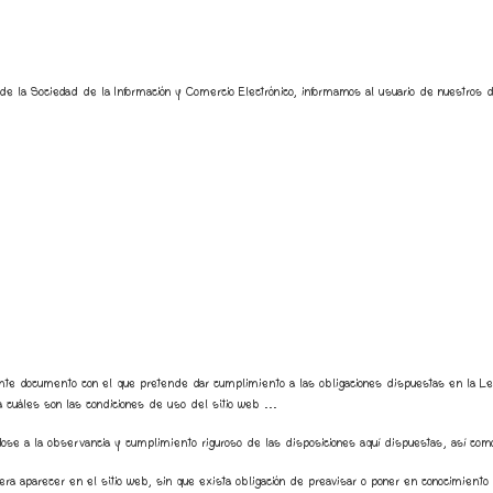
de la Sociedad de la Información y Comercio Electrónico, informamos al usuario de nuestros d
sente documento con el que pretende dar cumplimiento a las obligaciones dispuestas en la 
a cuáles son las condiciones de uso del sitio web ...
e a la observancia y cumplimiento riguroso de las disposiciones aquí dispuestas, así como a 
iera aparecer en el sitio web, sin que exista obligación de preavisar o poner en conocimiento