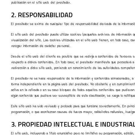
publicación en el sitio web del prestador.
2. RESPONSABILIDAD
El prestador se exime de cualquier tipo de responsabilidad derivada de la informaci
El sitio web del prestador puede utilizar cookies (pequeños archivos de información 
visualización del sitio. Las cookies utilizadas en el sitio web tienen, en todo caso, 
recoger información de carácter personal.
Desde el sitio web del cliente es posible que se redirija a contenidos de terceros 
respecto a dichos contenidos. En todo caso, el prestador manifiesta que procederá a la
redirección a dicho sitio web, poniendo en conocimiento de las autoridades competen
El prestador no se hace responsable de la información y contenidos almacenados, a tí
forma independiente en la página web del prestador. No obstante y en cumplimiento 
activa en la retirada o en su caso bloqueo de todos aquellos contenidos que pudieran a
algún contenido que pudiera ser susceptible de esta clasificación, se ruega lo notifiq
Este sitio web ha sido revisado y probado para que funcione correctamente. En princi
programación, o que acontezcan causas de fuerza mayor, catástrofes naturales, huelg
3. PROPIEDAD INTELECTUAL E INDUSTRIA
El sitio web, incluyendo a título enunciativo pero no limitativo su programación, edi