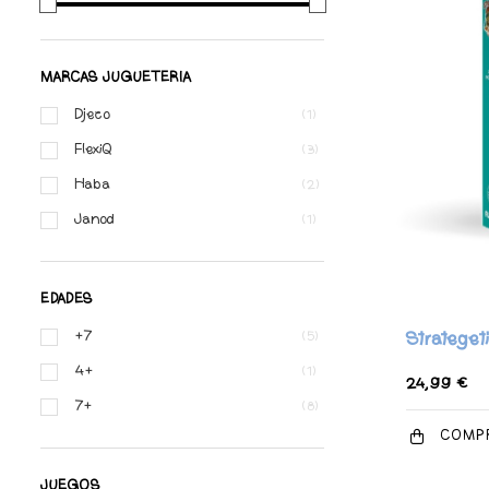
MARCAS JUGUETERIA
Djeco
(1)
FlexiQ
(3)
Haba
(2)
Janod
(1)
EDADES
+7
Strategeti
(5)
4+
(1)
24,99 €
7+
(8)
COMP
JUEGOS