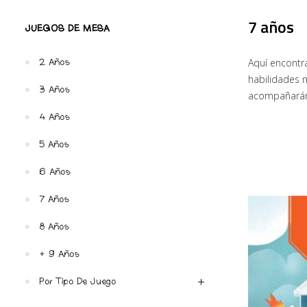
7 años
JUEGOS DE MESA
Aquí encontr
2 Años
habilidades 
3 Años
acompañarán 
4 Años
5 Años
6 Años
7 Años
8 Años
+ 9 Años
Por Tipo De Juego