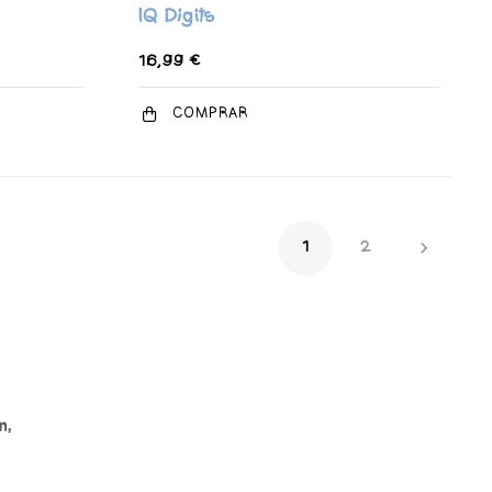
IQ Digits
16,99 €
COMPRAR

1
2