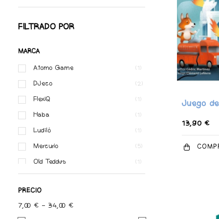
FILTRADO POR
MARCA
Atomo Game
(1)
DJeco
(2)
FlexiQ
(1)
Juego de
Haba
(1)
13,90 €
Ludiló
(1)
Mercurio
COMP
(5)
Old Teddys
(1)
Smarth Game
(2)
PRECIO
7,00 € - 34,00 €