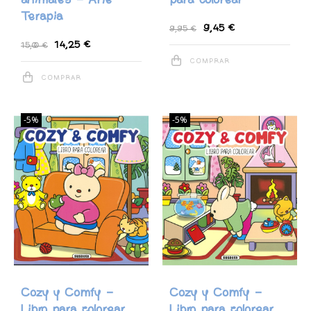
animales - Arte
para colorear
Terapia
9,45 €
9,95 €
14,25 €
15,00 €
COMPRAR
COMPRAR
-5%
-5%
Cozy y Comfy -
Cozy y Comfy -
Libro para colorear
Libro para colorear