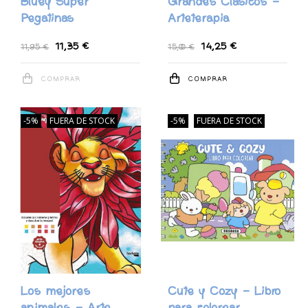
Bluey Súper
Grandes Clásicos -
Pegatinas
Arteterapia
11,35 €
14,25 €
11,95 €
15,00 €
COMPRAR
COMPRAR
-5%
FUERA DE STOCK
-5%
FUERA DE STOCK
Los mejores
Cute y Cozy - Libro