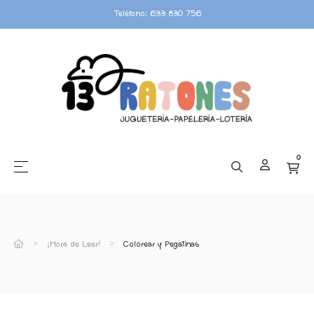
Teléfono: 633 830 756
0
☰
Navegación de palanca
¡Hora de Leer!
Colorear y Pegatinas