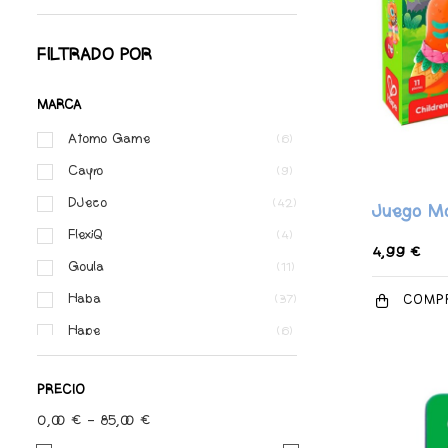
FILTRADO POR
MARCA
Atomo Game
(6)
Cayro
(9)
DJeco
(42)
Juego Mo
FlexiQ
(4)
4,99 €
Goula
(11)
Haba
COMP
(37)
Hape
(6)
iM.Master
(2)
PRECIO
Janod
(5)
0,00 € - 85,00 €
Kidywolf
(2)