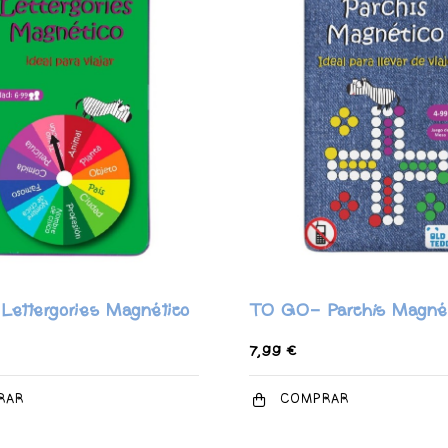
ettergories Magnético
TO GO- Parchís Magnét
7,99 €
RAR
COMPRAR