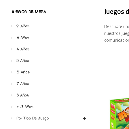
Juegos 
JUEGOS DE MESA
Descubre una
2 Años
nuestros jue
3 Años
comunicación 
4 Años
5 Años
6 Años
7 Años
8 Años
+ 9 Años
Por Tipo De Juego