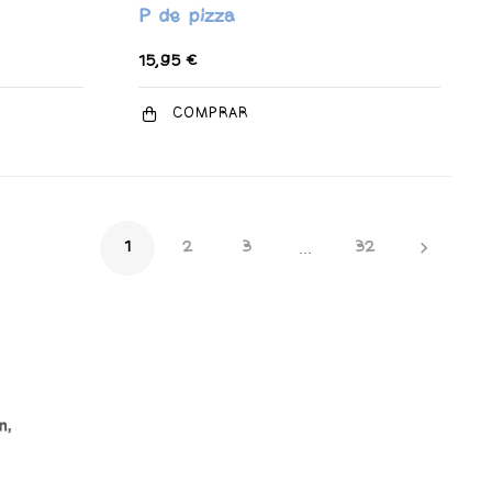
P de pizza
15,95 €
COMPRAR

1
2
3
32
…