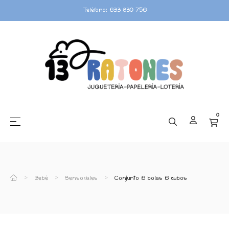
Teléfono: 633 830 756
0
☰
Navegación de palanca
Bebé
Sensoriales
Conjunto 6 bolas 6 cubos