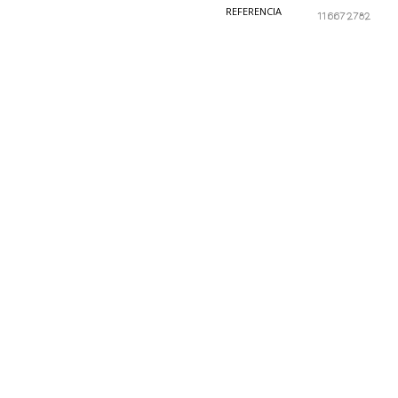
REFERENCIA
116672782