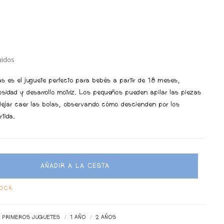
uidos
as es el juguete perfecto para bebés a partir de 18 meses,
osidad y desarrollo motriz. Los pequeños pueden apilar las piezas
o dejar caer las bolas, observando cómo descienden por los
rtida.
AÑADIR A LA CESTA
TOCK
PRIMEROS JUGUETES
1 AÑO
2 AÑOS