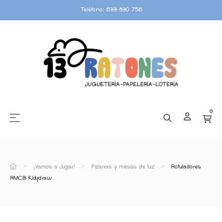
Teléfono: 633 830 756
0
☰
Navegación de palanca
¡Vamos a Jugar!
Pizarras y mesas de luz
Rotuladores
RMCB Kidydraw