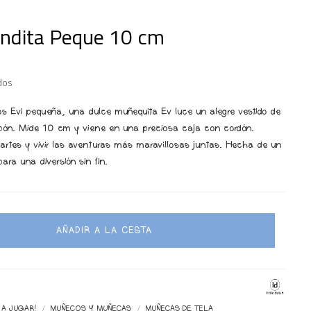
andita Peque 10 cm
dos
 Evi pequeña, una dulce muñequita Ev luce un alegre vestido de
pón. Mide 10 cm y viene en una preciosa caja con cordón.
partes y vivir las aventuras más maravillosas juntas. Hecha de un
ara una diversión sin fin.
AÑADIR A LA CESTA
 A JUGAR!
MUÑECOS Y MUÑECAS
MUÑECAS DE TELA