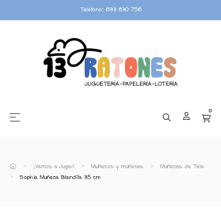
Teléfono: 633 830 756
0
☰
Navegación de palanca
¡Vamos a Jugar!
Muñecos y muñecas
Muñecas de Tela
Sophia Muñeca Blandita 35 cm