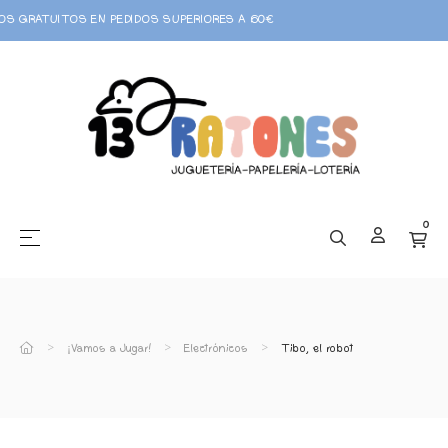
Teléfono: 633 830 756
0
☰
Navegación de palanca
¡Vamos a Jugar!
Electrónicos
Tibo, el robot