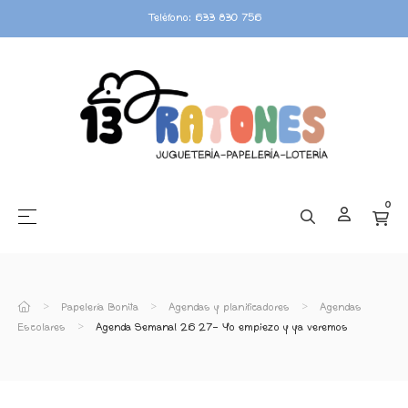
Teléfono: 633 830 756
0
☰
Navegación de palanca
Papelería Bonita
Agendas y planificadores
Agendas
Escolares
Agenda Semanal 26 27- Yo empiezo y ya veremos