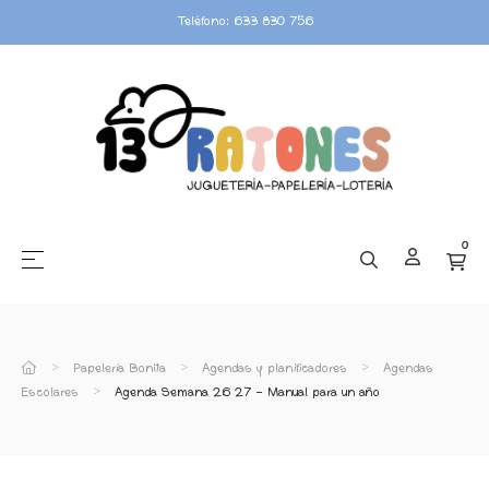
Teléfono: 633 830 756
0
☰
Navegación de palanca
Papelería Bonita
Agendas y planificadores
Agendas
Escolares
Agenda Semana 26 27 - Manual para un año